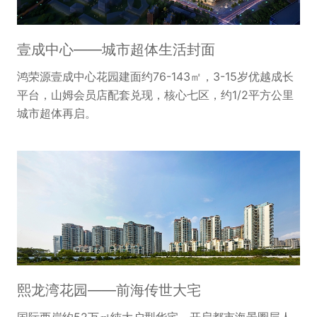
壹成中心——城市超体生活封面
鸿荣源壹成中心花园建面约76-143㎡，3-15岁优越成长
平台，山姆会员店配套兑现，核心七区，约1/2平方公里
城市超体再启。
熙龙湾花园——前海传世大宅
国际西岸约52万㎡纯大户型华宅，开启都市海景圈层人